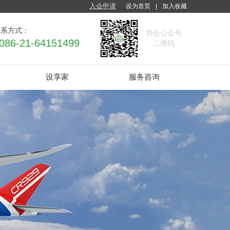
入会申请
设为首页
|
加入收藏
联系方式：
协会公
众号
086-21-
64151499
二维码
设享家
服务咨询