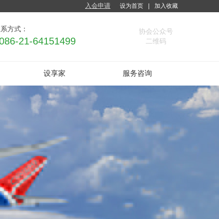
入会申请
设为首页
|
加入收藏
联系方式：
协会公
众号
086-21-
64151499
二维码
设享家
服务咨询